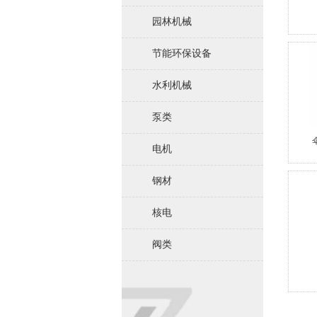
园林机械
节能环保设备
水利机械
泵类
电机
钢材
核电
阀类