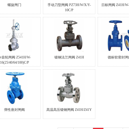
螺旋闸门
手动刀型闸阀 PZ73H/W/X/Y-
日标闸阀 Z41H/W-5/
10C/P
伞齿轮闸阀 Z541H/W-
锻钢法兰闸阀 Z41H
德标软密封闸阀
16(25/40/64/100)C/P
弹性座封闸阀
高温高压锻钢闸阀 Z41H/Z41Y