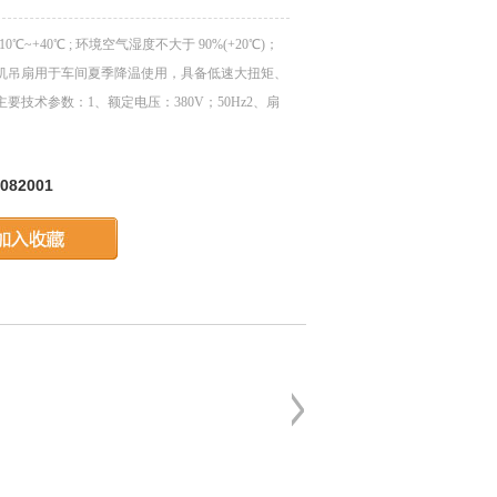
40℃ ; 环境空气湿度不大于 90%(+20℃)；
步减速机吊扇用于车间夏季降温使用，具备低速大扭矩、
技术参数：1、额定电压：380V；50Hz2、扇
082001