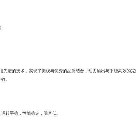
能
用先进的技术，实现了美观与优秀的品质结合，动力输出与平稳高效的完
能效。
，运转平稳，性能稳定，噪音低。