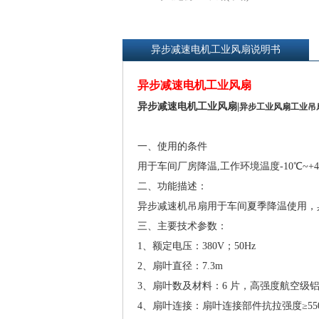
异步减速电机工业风扇说明书
异步减速电机工业风扇
异步减速电机工业风扇|
异步工业风扇
工业吊
一、使用的条件
用于车间厂房降温,工作环境温度-10℃~+40℃
二、功能描述：
异步减速机吊扇用于车间夏季降温使用，
三、主要技术参数：
1、额定电压：380V；50Hz
2、扇叶直径：7.3m
3、扇叶数及材料：6 片，高强度航空级
4、扇叶连接：扇叶连接部件抗拉强度≥550