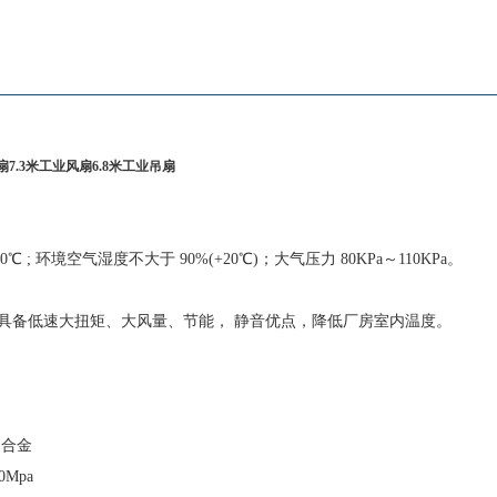
扇
7.3米工业风扇
6.8米工业吊扇
 ; 环境空气湿度不大于 90%(+20℃)；大气压力 80KPa～110KPa。
具备低速大扭矩、大风量、节能， 静音优点，降低厂房室内温度。
铝合金
Mpa