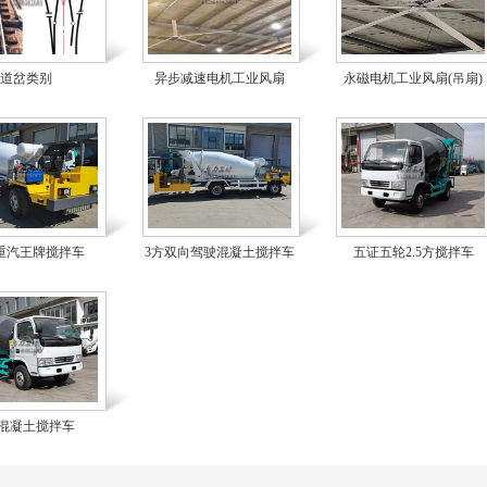
道岔类别
异步减速电机工业风扇
永磁电机工业风扇(吊扇)
重汽王牌搅拌车
3方双向驾驶混凝土搅拌车
五证五轮2.5方搅拌车
方混凝土搅拌车