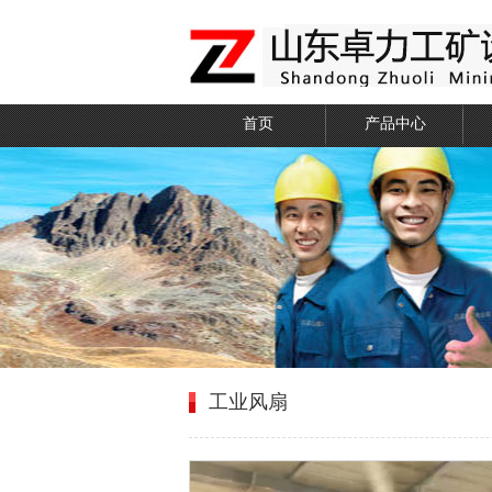
首页
产品中心
工业风扇