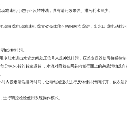
。
启动减速机可进行正反转冲洗，具有清污效果强、排污耗水量少。
动轴 ②电动减速机 ③支架壳体④不锈钢网芯 ⑤进，出水口 ⑥电动排
污和定时排污。
，利用冷却水进出水管之间差压信号来反冲洗排污，压差变送器信号接通控制
每分钟3-6转的转速运转 ，水流对附着在网芯内侧壁面上的杂质污物反向
。
99小时内设定清洗排污时间，让电动减速机进行反转使排污阀打开，依次进
，进行调控检验使用系统操作模式。