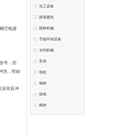
化工设备
路面建筑
园林机械
污阀⑦电器
节能环保设备
水利机械
泵类
信号，控
冲洗，经由
电机
钢材
行反转反冲
核电
阀类