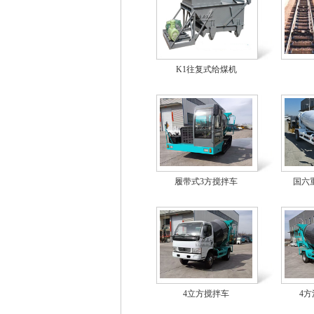
K1往复式给煤机
履带式3方搅拌车
国六
4立方搅拌车
4