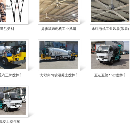
道岔类别
异步减速电机工业风扇
永磁电机工业风扇(吊扇)
重汽王牌搅拌车
3方双向驾驶混凝土搅拌车
五证五轮2.5方搅拌车
方混凝土搅拌车