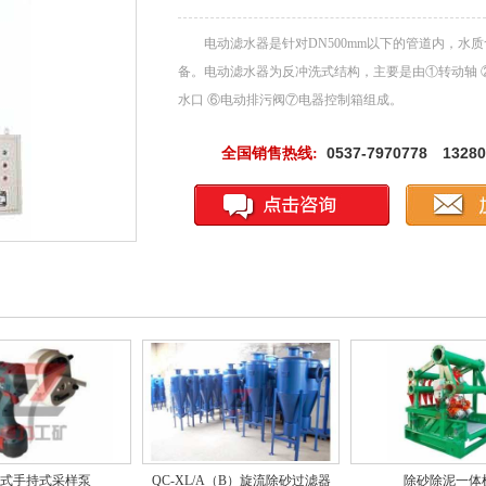
电动滤水器是针对DN500mm以下的管道内，水
备。电动滤水器为反冲洗式结构，主要是由①转动轴 
水口 ⑥电动排污阀⑦电器控制箱组成。
0537-7970778 13280
全国销售热线:
式手持式采样泵
QC-XL/A（B）旋流除砂过滤器
除砂除泥一体