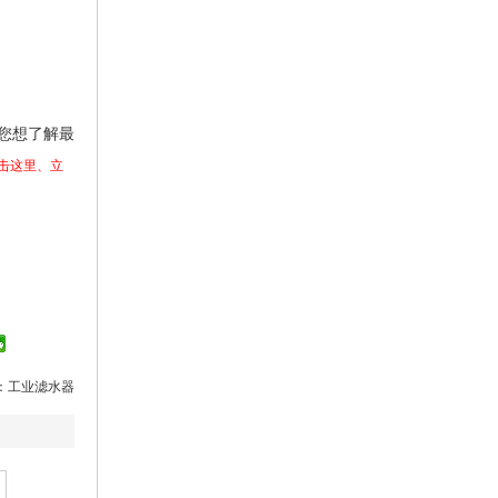
您想了解最
击这里、立
：
工业滤水器