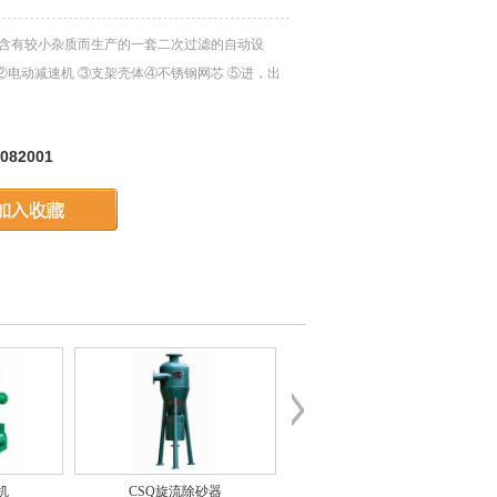
质含有较小杂质而生产的一套二次过滤的自动设
②电动减速机 ③支架壳体④不锈钢网芯 ⑤进，出
082001
机
CSQ旋流除砂器
除砂器